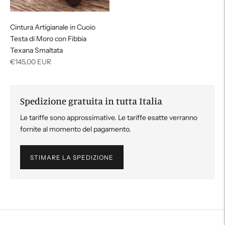
Cintura Artigianale in Cuoio
Testa di Moro con Fibbia
Texana Smaltata
Prezzo
€145,00 EUR
di
listino
Spedizione gratuita in tutta Italia
Le tariffe sono approssimative. Le tariffe esatte verranno
fornite al momento del pagamento.
STIMARE LA SPEDIZIONE
Aggiungere
un
prodotto