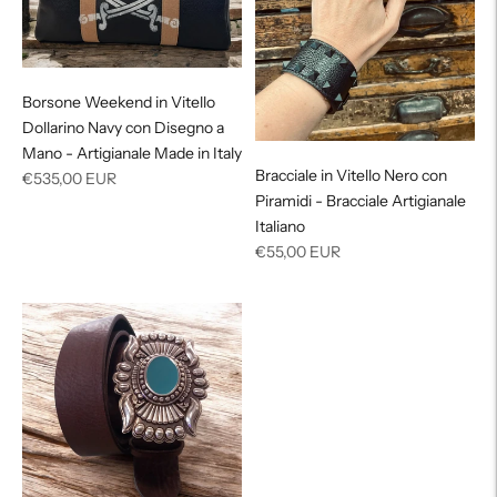
Borsone Weekend in Vitello
Dollarino Navy con Disegno a
Mano - Artigianale Made in Italy
Bracciale in Vitello Nero con
Prezzo
€535,00 EUR
Piramidi - Bracciale Artigianale
di
Italiano
listino
Prezzo
€55,00 EUR
di
listino