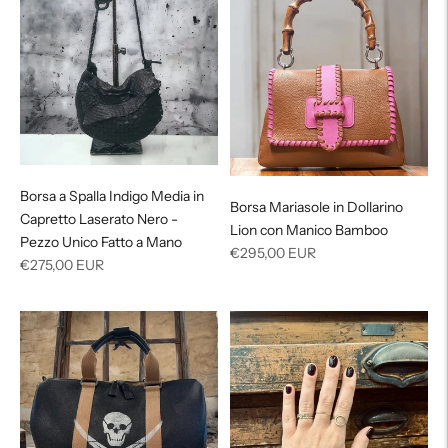
Borsa a Spalla Indigo Media in
Borsa Mariasole in Dollarino
Capretto Laserato Nero -
Lion con Manico Bamboo
Pezzo Unico Fatto a Mano
Prezzo
€295,00 EUR
Prezzo
€275,00 EUR
di
di
listino
listino