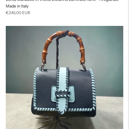
Made in Italy
Prezzo
€245,00 EUR
di
listino