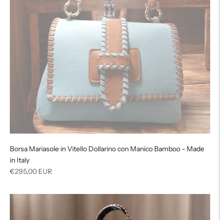
Borsa Mariasole in Vitello Dollarino con Manico Bamboo - Made
in Italy
Prezzo
€295,00 EUR
di
listino