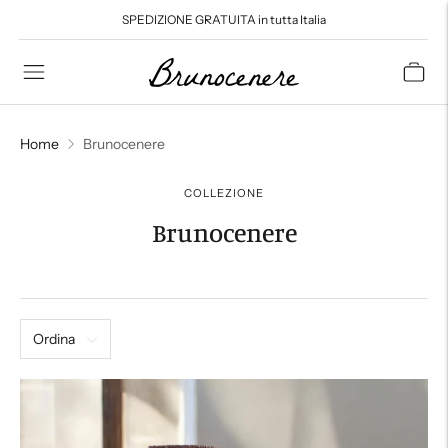
SPEDIZIONE GRATUITA in tutta Italia
Read
the
Privacy
Policy
Home
Brunocenere
COLLEZIONE
Brunocenere
Ordina