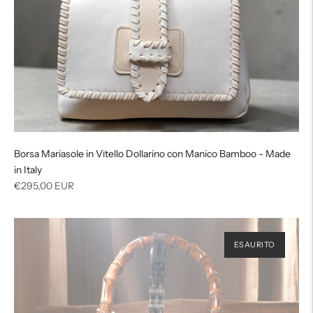
Borsa Mariasole in Vitello Dollarino con Manico Bamboo - Made
in Italy
Prezzo
€295,00 EUR
di
listino
ESAURITO