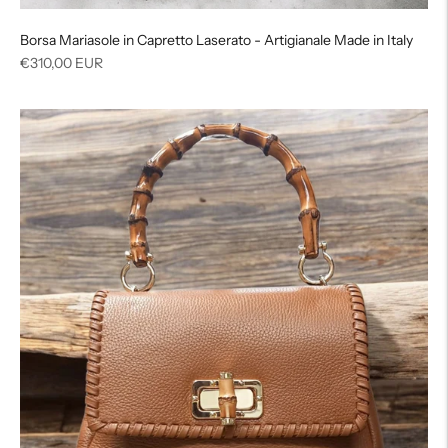
Borsa Mariasole in Capretto Laserato - Artigianale Made in Italy
Prezzo
€310,00 EUR
di
listino