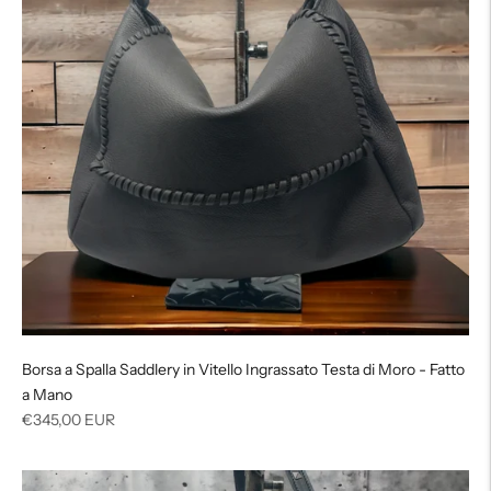
Borsa a Spalla Saddlery in Vitello Ingrassato Testa di Moro - Fatto
a Mano
Prezzo
€345,00 EUR
di
listino