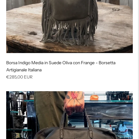
Borsa Indigo Media in Suede Oliva con Frange - Borsetta
Artigianale Italiana
Prezzo
€285,00 EUR
di
listino