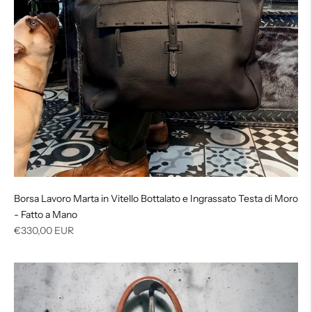
Borsa Lavoro Marta in Vitello Bottalato e Ingrassato Testa di Moro
- Fatto a Mano
Prezzo
€330,00 EUR
di
listino