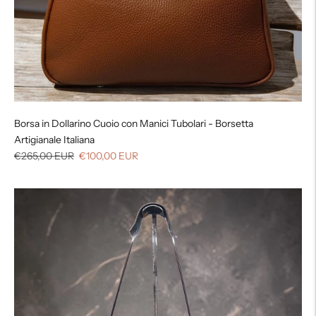
Borsa in Dollarino Cuoio con Manici Tubolari - Borsetta
Artigianale Italiana
Prezzo
Prezzo
€265,00 EUR
€100,00 EUR
di
di
listino
vendita