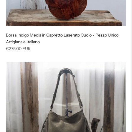
Borsa Indigo Media in Capretto Laserato Cuoio - Pezzo Unico
Artigianale Italiano
Prezzo
€275,00 EUR
di
listino