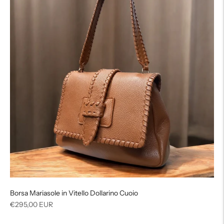
Borsa Mariasole in Vitello Dollarino Cuoio
Prezzo
€295,00 EUR
di