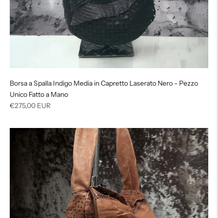
Borsa a Spalla Indigo Media in Capretto Laserato Nero - Pezzo
Unico Fatto a Mano
Prezzo
€275,00 EUR
di
listino