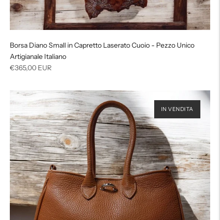
Borsa Diano Small in Capretto Laserato Cuoio - Pezzo Unico
Artigianale Italiano
Prezzo
€365,00 EUR
di
listino
IN VENDITA