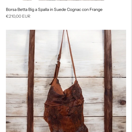
Borsa Betta Big a Spalla in Suede Cognac con Frange
Prezzo
€210,00 EUR
di
listino