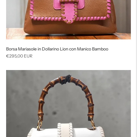
Borsa Mariasole in Dollarino Lion con Manico Bamboo
Prezzo
€295,00 EUR
di
listino