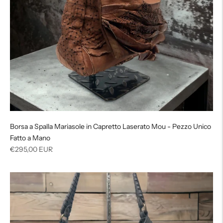
Borsa a Spalla Mariasole in Capretto Laserato Mou - Pezzo Unico
Fatto a Mano
Prezzo
€295,00 EUR
di
listino