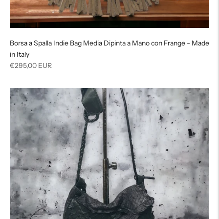
Borsa a Spalla Indie Bag Media Dipinta a Mano con Frange - Made
in Italy
Prezzo
€295,00 EUR
di
listino