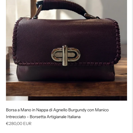
Borsa a Mano in Nappa di Agnello Burgundy con Manico
Intrecciato - Borsetta Artigianale Italiana
Prezzo
€280,00 EUR
di