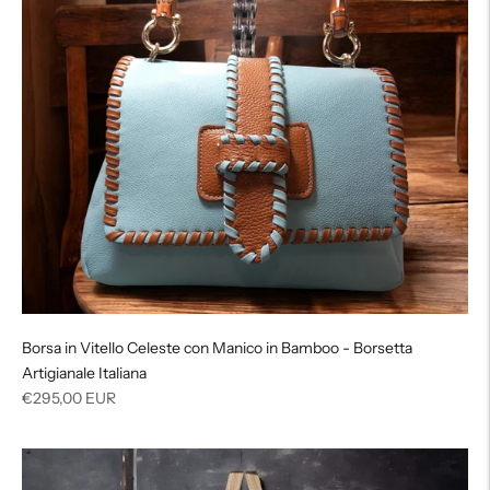
Borsa in Vitello Celeste con Manico in Bamboo - Borsetta
Artigianale Italiana
Prezzo
€295,00 EUR
di
listino