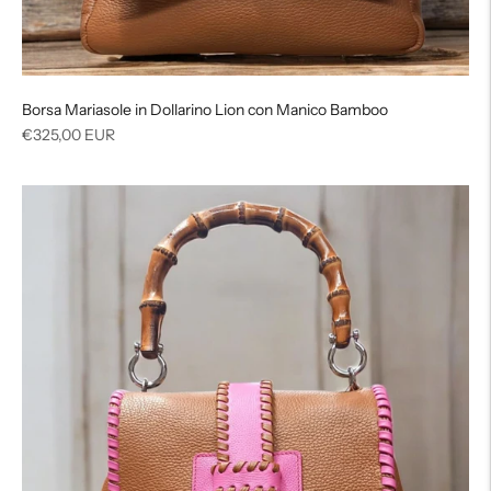
Borsa Mariasole in Dollarino Lion con Manico Bamboo
Prezzo
€325,00 EUR
di
listino