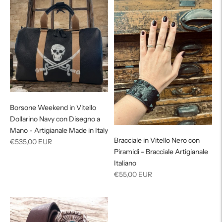
Borsone Weekend in Vitello
Dollarino Navy con Disegno a
Mano - Artigianale Made in Italy
Bracciale in Vitello Nero con
Prezzo
€535,00 EUR
Piramidi - Bracciale Artigianale
di
Italiano
listino
Prezzo
€55,00 EUR
di
listino