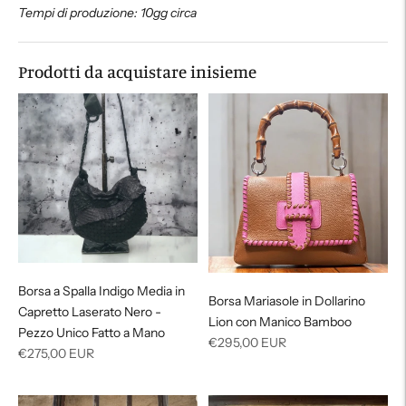
Tempi di produzione: 10gg circa
Prodotti da acquistare inisieme
Borsa a Spalla Indigo Media in
Borsa Mariasole in Dollarino
Capretto Laserato Nero -
Lion con Manico Bamboo
Pezzo Unico Fatto a Mano
Prezzo
€295,00 EUR
Prezzo
€275,00 EUR
di
di
listino
listino