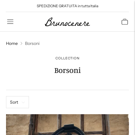
SPEDIZIONE GRATUITA in tutta Italia
Read
the
Privacy
Policy
Home
Borsoni
COLLECTION
Borsoni
Sort