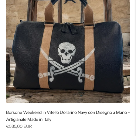
Borsone Weekend in Vitello Dollarino Navy con Disegno a Mano -
Artigianale Made in Italy
Regular
€535,00 EUR
price